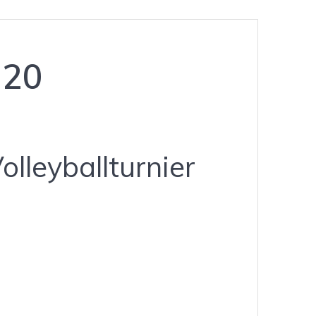
020
lleyballturnier