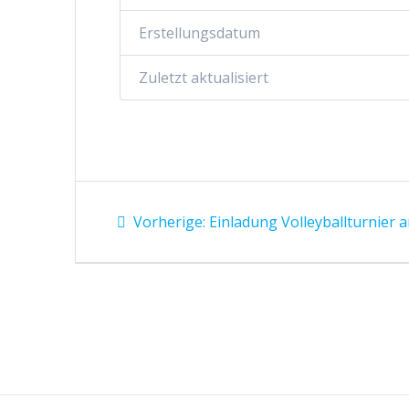
Erstellungsdatum
Zuletzt aktualisiert
Beitragsnavigation
Vorheriger
Vorherige:
Einladung Volleyballturnier 
Beitrag: