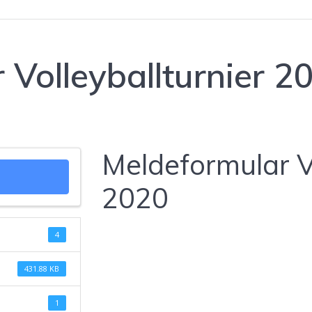
 Volleyballturnier 2
Meldeformular Vo
2020
4
431.88 KB
1