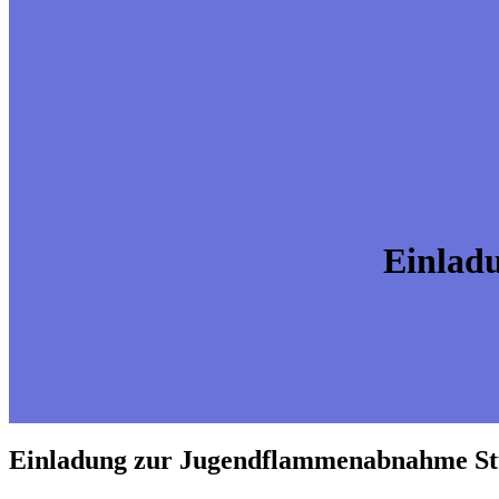
Einlad
Einladung zur Jugendflammenabnahme St