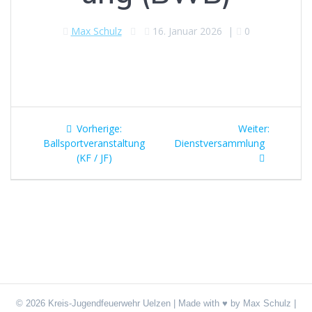
Max Schulz
16. Januar 2026
|
0
Beitragsnavigation
Vorheriger
Nächster
Vorherige:
Weiter:
Beitrag:
Beitrag:
Ballsportveranstaltung
Dienstversammlung
(KF / JF)
|
© 2026 Kreis-Jugendfeuerwehr Uelzen | Made with ♥ by Max Schulz