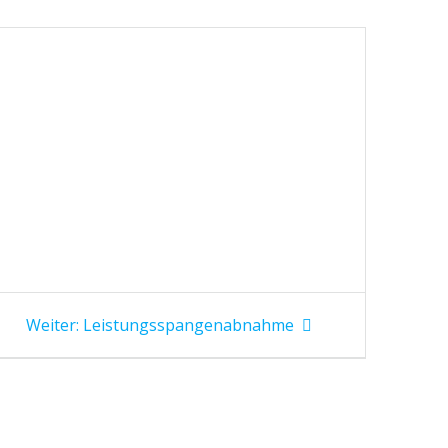
Nächster
Weiter:
Leistungsspangenabnahme
Beitrag: