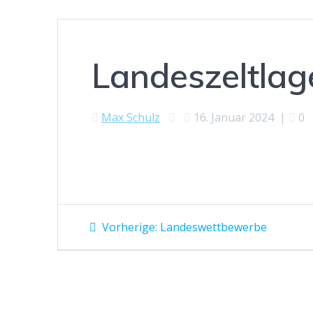
Landeszeltlag
Max Schulz
16. Januar 2024
|
0
Beitragsnavigation
Vorheriger
Vorherige:
Landeswettbewerbe
Beitrag: