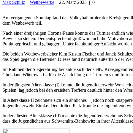
Max Schulz
Wettbewerbe
22. März 2023
|
0
Am vergangenen Sonntag fand das Volleyballturnier der Kreisjugend
dem Wettbewerb teil.
Nach einer dreijährigen Corona-Pause konnte das Turnier endlich wi
Beweis zu stellen. Dementsprechend groß war auch die Motivation an 
Punkt gepritscht und gebaggert. Unter fachkundiger Aufsicht wurden je
Die beiden Wettbewerbsleiter Kim Kristin Fischer und Janek Schultze
das Spiel gegen die Betreuer. Dieses fand natürlich außerhalb der Wert
Im Rahmen der Siegerehrung bedankte sich der stellv. Kreisjugendf
Christiane Wittkowski – für die Ausrichtung des Turnieres und fuhr an
In der jüngsten Altersklasse (I) konnte die Jugendfeuerwehr Wrested
Spielen, lag jedoch bei den erzielten Treffern deutlich hinter den Wres
In Altersklasse II zeichnete sich ein ähnliches – jedoch noch knappere
Jugendfeuerwehr Eimke. Den dritten Platz konnte die Jugendfeuerwehr
In der ältesten Altersklasse (III) machte die Jugendfeuerwehr aus S
dass die Jugendlichen aus Schwemlitz-Bankewitz in ihrer Altersklasse