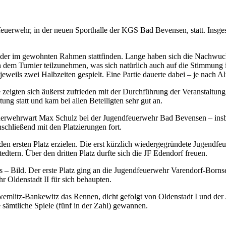
feuerwehr, in der neuen Sporthalle der KGS Bad Bevensen, statt. In
eder im gewohnten Rahmen stattfinden. Lange haben sich die Nachwuchs
dem Turnier teilzunehmen, was sich natürlich auch auf die Stimmung in
weils zwei Halbzeiten gespielt. Eine Partie dauerte dabei – je nach Alt
 zeigten sich äußerst zufrieden mit der Durchführung der Veranstaltung
ung statt und kam bei allen Beteiligten sehr gut an.
euerwehrwart Max Schulz bei der Jugendfeuerwehr Bad Bevensen – ins
schließend mit den Platzierungen fort.
t den ersten Platz erzielen. Die erst kürzlich wiedergegründete Jugen
tedtern. Über den dritten Platz durfte sich die JF Edendorf freuen.
s – Bild. Der erste Platz ging an die Jugendfeuerwehr Varendorf-Bornsen,
 Oldenstadt II für sich behaupten.
chwemlitz-Bankewitz das Rennen, dicht gefolgt von Oldenstadt I und der
 sämtliche Spiele (fünf in der Zahl) gewannen.