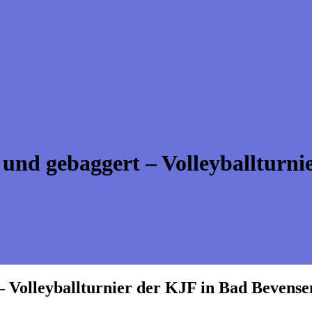
t und gebaggert – Volleyballturn
 – Volleyballturnier der KJF in Bad Bevense